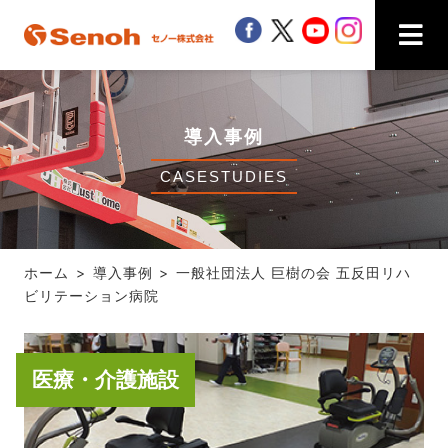
Senoh セノー株式会社
facebook
twitter
youtube
instagra
導入事例
CASESTUDIES
ホーム
導入事例
一般社団法人 巨樹の会 五反田リハ
ビリテーション病院
医療・介護施設