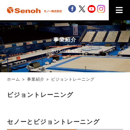
Senoh セノー株式会社
facebook
twitter
youtube
instagra
事業紹介
BUSINESS
ホーム
事業紹介
ビジョントレーニング
ビジョントレーニング
セノーとビジョントレーニング