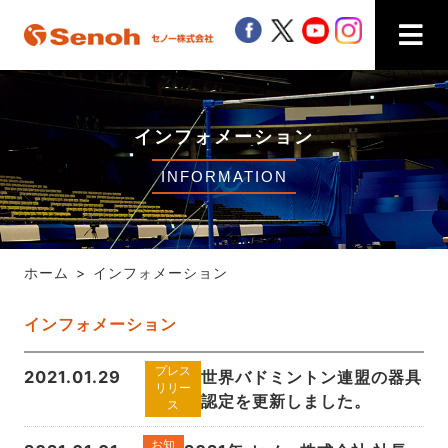
Senoh セノー株式会社
facebook
twitter
youtube
instagra
インフォメーション
INFORMATION
ホーム
インフォメーション
インフォメーション
プレス
2021.01.29
世界バドミントン連盟の器具
リリー
認定を更新しました。
ス
お知