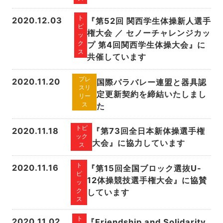
ト
2020.12.03
『第52回 関西学生体操新人選手
ピ
権大会 ／ セノーチャレンジカッ
ッ
ク
プ 第4回関西学生体操大会』に
ス
共催しています
プレ
2020.11.20
国際パラバレー連盟と器具認
スリ
定更新契約を締結いたしまし
リー
た
ス
トピ
2020.11.18
『第73回全日本新体操選手権
ック
大会』に協力しています
ス
ト
2020.11.16
『第15回全国ブロック選抜U-
ピ
12体操競技選手権大会』に協賛
ッ
ク
しています
ス
ト
2020.11.02
『Friendship and Solidarity