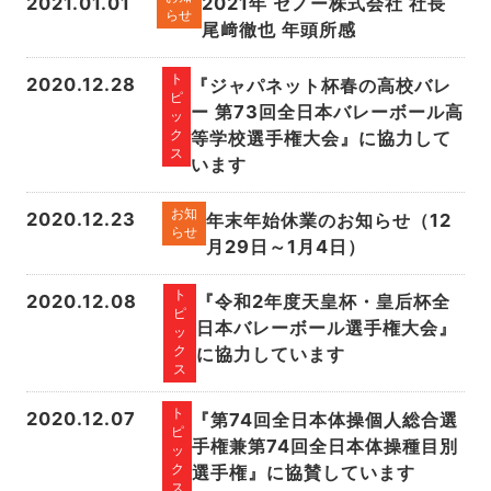
2021.01.01
2021年 セノー株式会社 社長
らせ
尾﨑徹也 年頭所感
ト
2020.12.28
『ジャパネット杯春の高校バレ
ピ
ー 第73回全日本バレーボール高
ッ
ク
等学校選手権大会』に協力して
ス
います
お知
2020.12.23
年末年始休業のお知らせ（12
らせ
月29日～1月4日）
ト
2020.12.08
『令和2年度天皇杯・皇后杯全
ピ
日本バレーボール選手権大会』
ッ
ク
に協力しています
ス
ト
2020.12.07
『第74回全日本体操個人総合選
ピ
手権兼第74回全日本体操種目別
ッ
ク
選手権』に協賛しています
ス