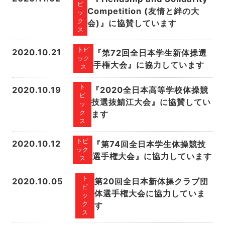
ピ
Competition (友情と絆の大
ッ
ク
会)』に協賛しています
ス
トピ
2020.10.21
『第72回全日本学生新体操選
ック
手権大会』に協力しています
ス
ト
2020.10.19
『2020全日本高等学校体操競
ピ
技選抜鯖江大会』に協賛してい
ッ
ク
ます
ス
トピ
2020.10.12
『第74回全日本学生体操競技
ック
選手権大会』に協力しています
ス
ト
2020.10.05
第20回全日本新体操クラブ団
ピ
体選手権大会に協力していま
ッ
す
ク
ス