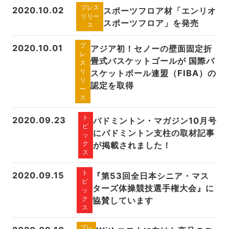
プレス
2020.10.02
スポーツフロア材「エンリオ
リリー
スポーツフロア」を発売
ス
プ
2020.10.01
アジア初！セノーの壁面固定折
レ
畳式バスケットゴールが 国際バ
ス
リ
スケットボール連盟（FIBA）の
リ
認定を取得
ー
ス
ト
2020.09.23
バドミントン・マガジン10月号
ピ
にバドミントン支柱の取材記事
ッ
ク
が掲載されました！
ス
ト
2020.09.15
『第53回全日本シニア・マス
ピ
ターズ体操競技選手権大会』に
ッ
ク
協賛しています
ス
プレ