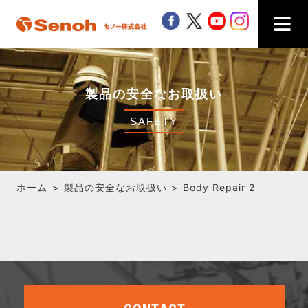
Senoh セノー株式会社
facebook
twitter
youtube
instagra
製品の安全なお取扱い
SAFETY
ホーム
製品の安全なお取扱い
Body Repair 2