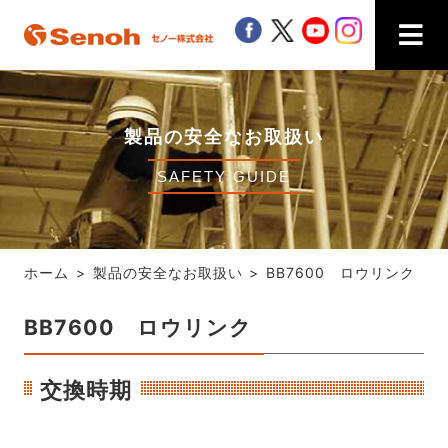
Senoh セノー株式会社
facebook
twitter
youtube
instagra
製品の安全なお取扱い
SAFETY GUIDE
ホーム
製品の安全なお取扱い
BB7600 ロウリンク
BB7600 ロウリンク
交換時期