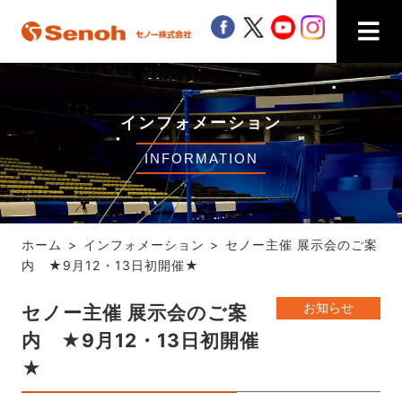
Senoh セノー株式会社
facebook
twitter
youtube
instagra
インフォメーション
INFORMATION
ホーム
インフォメーション
セノー主催 展示会のご案
内 ★9月12・13日初開催★
お知らせ
セノー主催 展示会のご案
内 ★9月12・13日初開催
★