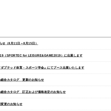
せ（8月11日～8月15日）
9（SPORTEC for LEISURE&GAME2019）に出展します
本アダプテッド体育・スポーツ学会』にてブース出展いたします
noh総合カタログ 更新のお知らせ
noh総合カタログ 訂正および価格改定のお知らせ
r仕様変更のお知らせ