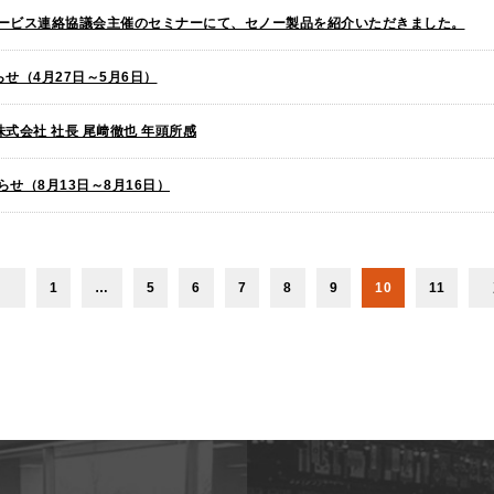
ービス連絡協議会主催のセミナーにて、セノー製品を紹介いただきました。
せ（4月27日～5月6日）
ー株式会社 社長 尾﨑徹也 年頭所感
せ（8月13日～8月16日）
1
…
5
6
7
8
9
10
11